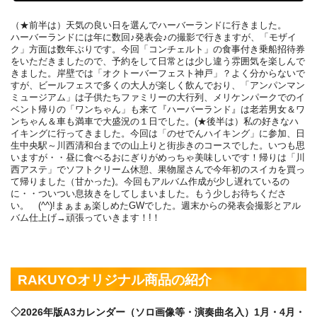
（★前半は）天気の良い日を選んでハーバーランドに行きました。
ハーバーランドには年に数回♪発表会♪の撮影で行きますが、「モザイ
ク」方面は数年ぶりです。今回「コンチェルト」の食事付き乗船招待券
をいただきましたので、予約をして日常とは少し違う雰囲気を楽しんで
きました。岸壁では「オクトーバーフェスト神戸」？よく分からないで
すが、ビールフェスで多くの大人が楽しく飲んでおり、「アンパンマン
ミュージアム」は子供たちファミリーの大行列、メリケンパークでのイ
ベント帰りの「ワンちゃん」も来て『ハーバーランド』は老若男女＆ワ
ンちゃん＆車も満車で大盛況の１日でした。(★後半は）私の好きなハ
イキングに行ってきました。今回は「のせでんハイキング」に参加、日
生中央駅～川西清和台までの山上りと街歩きのコースでした。いつも思
いますが・・昼に食べるおにぎりがめっちゃ美味しいです！帰りは「川
西アステ」でソフトクリーム休憩、果物屋さんで今年初のスイカを買っ
て帰りました（甘かった)。今回もアルバム作成が少し遅れているの
に・・ついつい息抜きをしてしまいました。もう少しお待ちくださ
い。 (^^)!まぁまぁ楽しめたGWでした。週末からの発表会撮影とアル
バム仕上げ→頑張っていきます！!！
RAKUYOオリジナル商品の紹介
◇2026年版A3カレンダー（ソロ画像等・演奏曲名入）1月・4月・