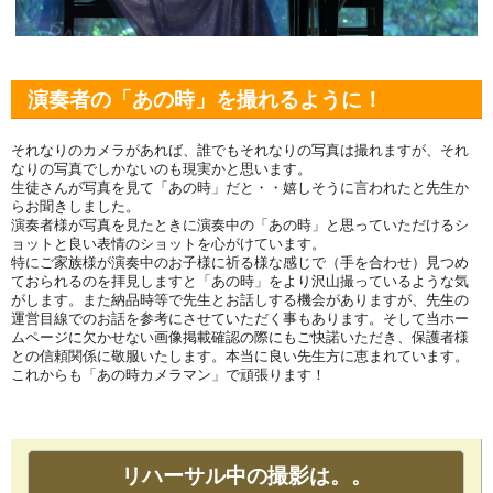
演奏者の「あの時」を撮れるように！
それなりのカメラがあれば、誰でもそれなりの写真は撮れますが、それ
なりの写真でしかないのも現実かと思います。
生徒さんが写真を見て「あの時」だと・・嬉しそうに言われたと先生か
らお聞きしました。
演奏者様が写真を見たときに演奏中の「あの時」と思っていただけるシ
ョットと良い表情のショットを心がけています。
特にご家族様が演奏中のお子様に祈る様な感じで（手を合わせ）見つめ
ておられるのを拝見しますと「あの時」をより沢山撮っているような気
がします。また納品時等で先生とお話しする機会がありますが、先生の
運営目線でのお話を参考にさせていただく事もあります。そして当ホー
ムページに欠かせない画像掲載確認の際にもご快諾いただき、保護者様
との信頼関係に敬服いたします。本当に良い先生方に恵まれています。
これからも「あの時カメラマン」で頑張ります！
リハーサル中の撮影は。。