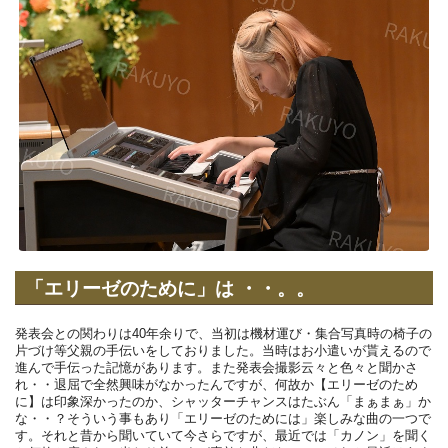
「エリーゼのために」は ・・。。
発表会との関わりは40年余りで、当初は機材運び・集合写真時の椅子の
片づけ等父親の手伝いをしておりました。当時はお小遣いが貰えるので
進んで手伝った記憶があります。また発表会撮影云々と色々と聞かさ
れ・・退屈で全然興味がなかったんですが、何故か【エリーゼのため
に】は印象深かったのか、シャッターチャンスはたぶん「まぁまぁ」か
な・・？そういう事もあり「エリーゼのためには」楽しみな曲の一つで
す。それと昔から聞いていて今さらですが、最近では「カノン」を聞く